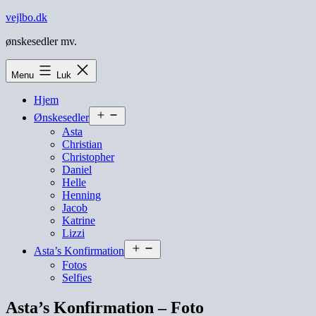
Fortsæt
vejlbo.dk
til
ønskesedler mv.
indhold
Menu
Luk
Hjem
Åbn
Ønskesedler
menu
Asta
Christian
Christopher
Daniel
Helle
Henning
Jacob
Katrine
Lizzi
Åbn
Asta’s Konfirmation
menu
Fotos
Selfies
Asta’s Konfirmation – Foto